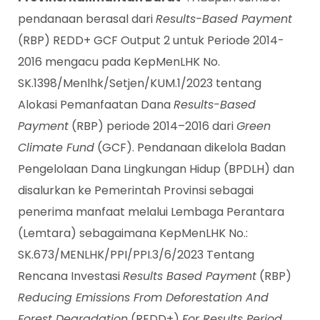
pendanaan berasal dari
Results-Based Payment
(RBP) REDD+ GCF Output 2 untuk Periode 2014-
2016 mengacu pada KepMenLHK No.
SK.1398/Menlhk/Setjen/KUM.1/2023 tentang
Alokasi Pemanfaatan Dana
Results-Based
Payment
(RBP) periode 2014–2016 dari
Green
Climate Fund
(GCF). Pendanaan dikelola Badan
Pengelolaan Dana Lingkungan Hidup (BPDLH) dan
disalurkan ke Pemerintah Provinsi sebagai
penerima manfaat melalui Lembaga Perantara
(Lemtara) sebagaimana KepMenLHK No.:
SK.673/MENLHK/PPI/PPI.3/6/2023 Tentang
Rencana Investasi
Results Based Payment
(RBP)
Reducing Emissions From Deforestation And
Forest Degradation
(REDD+)
For Results Period