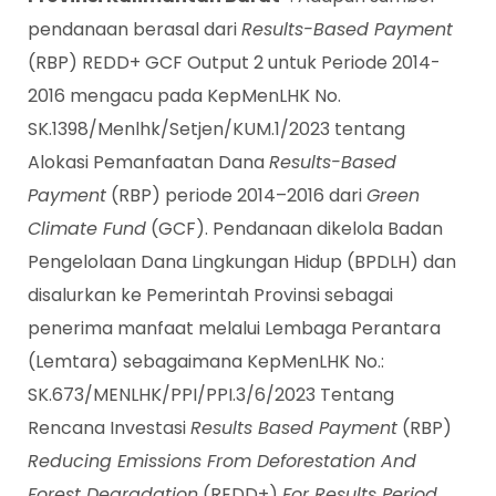
pendanaan berasal dari
Results-Based Payment
(RBP) REDD+ GCF Output 2 untuk Periode 2014-
2016 mengacu pada KepMenLHK No.
SK.1398/Menlhk/Setjen/KUM.1/2023 tentang
Alokasi Pemanfaatan Dana
Results-Based
Payment
(RBP) periode 2014–2016 dari
Green
Climate Fund
(GCF). Pendanaan dikelola Badan
Pengelolaan Dana Lingkungan Hidup (BPDLH) dan
disalurkan ke Pemerintah Provinsi sebagai
penerima manfaat melalui Lembaga Perantara
(Lemtara) sebagaimana KepMenLHK No.:
SK.673/MENLHK/PPI/PPI.3/6/2023 Tentang
Rencana Investasi
Results Based Payment
(RBP)
Reducing Emissions From Deforestation And
Forest Degradation
(REDD+)
For Results Period